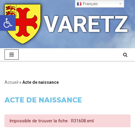
Français
VARETZ
Ouvrir la barre d’outils
Aller
au
contenu
Accueil
»
Acte de naissance
ACTE DE NAISSANCE
Impossible de trouver la fiche : R31608.xml