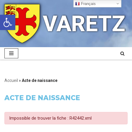
Français
VARETZ
Ouvrir la barre d’outils
Aller
au
contenu
Accueil
»
Acte de naissance
ACTE DE NAISSANCE
Impossible de trouver la fiche : R42442.xml