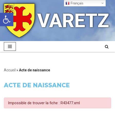
Français
VARETZ
Ouvrir la barre d’outils
Aller
au
contenu
Accueil
»
Acte de naissance
ACTE DE NAISSANCE
Impossible de trouver la fiche : R43477.xml