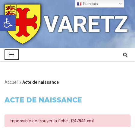
Français
VARETZ
Ouvrir la barre d’outils
Aller
au
contenu
Accueil
»
Acte de naissance
ACTE DE NAISSANCE
Impossible de trouver la fiche : R47841.xml