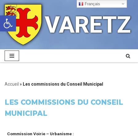
Français
VARETZ
Ouvrir la barre d’outils
Aller
au
contenu
Accueil
»
Les commissions du Conseil Municipal
LES COMMISSIONS DU CONSEIL
MUNICIPAL
Commission Voirie – Urbanisme :