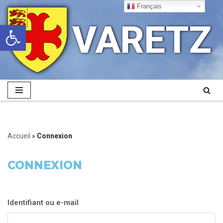
Français
VARETZ
Ouvrir la barre d’outils
Aller
au
contenu
Accueil
»
Connexion
CONNEXION
Identifiant ou e-mail