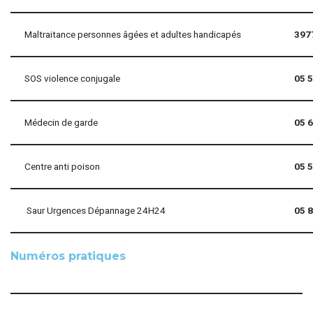
Maltraitance personnes âgées et adultes handicapés
397
SOS violence conjugale
05 5
Médecin de garde
05 6
Centre anti poison
05 5
Saur Urgences Dépannage 24H24
05 8
Numéros pratiques