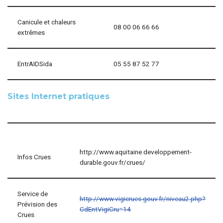
Canicule et chaleurs
08 00 06 66 66
extrêmes
EntrAIDSida
05 55 87 52 77
Sites Internet pratiques
http://www.aquitaine.developpement-
Infos Crues
durable.gouv.fr/crues/
Service de
http://www.vigicrues.gouv.fr/niveau2.php?
Prévision des
CdEntVigiCru=14
Crues