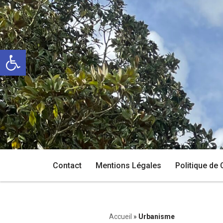
Aller
au
Ouvrir la barre d’outils
contenu
Contact
Mentions Légales
Politique de 
Accueil
»
Urbanisme