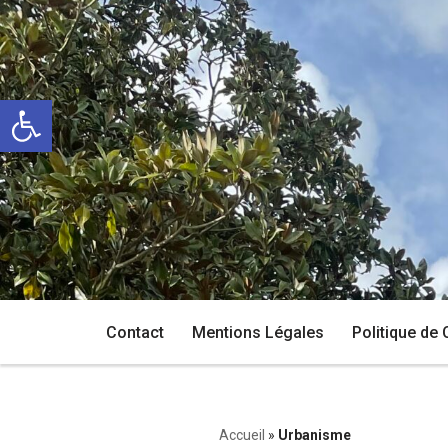
Aller
au
Ouvrir la barre d’outils
contenu
Contact
Mentions Légales
Politique de 
Accueil
»
Urbanisme