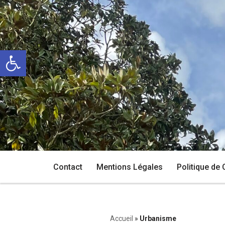
Aller
au
Ouvrir la barre d’outils
contenu
Contact
Mentions Légales
Politique de 
Accueil
»
Urbanisme