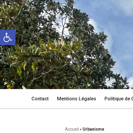
Aller
au
Ouvrir la barre d’outils
contenu
Contact
Mentions Légales
Politique de 
Accueil
»
Urbanisme