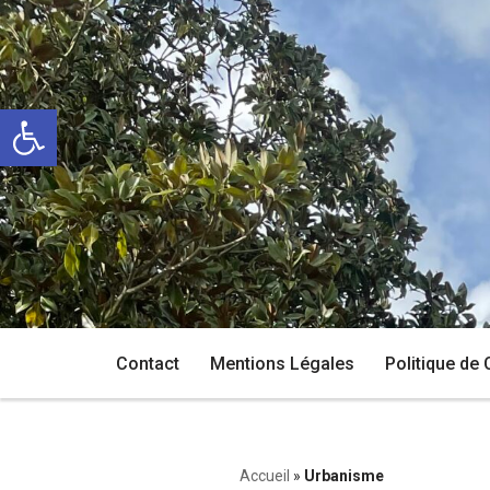
Aller
au
Ouvrir la barre d’outils
contenu
Contact
Mentions Légales
Politique de 
Accueil
»
Urbanisme