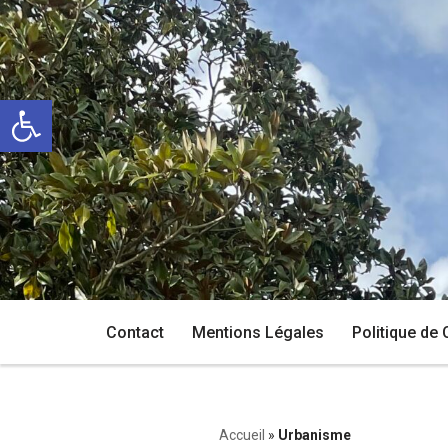
Aller
au
Ouvrir la barre d’outils
contenu
Contact
Mentions Légales
Politique de 
Accueil
»
Urbanisme