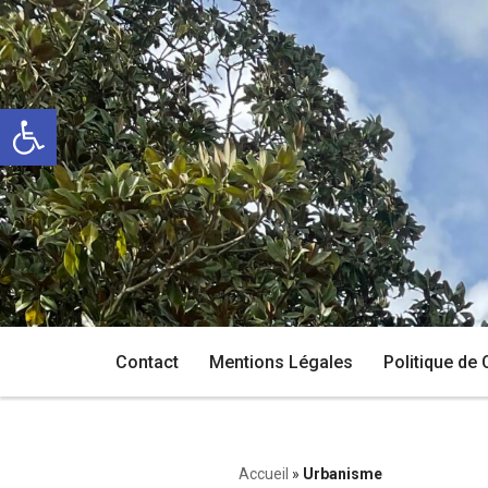
Aller
au
Ouvrir la barre d’outils
contenu
Contact
Mentions Légales
Politique de 
Accueil
»
Urbanisme