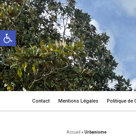
Aller
au
Ouvrir la barre d’outils
contenu
Contact
Mentions Légales
Politique de 
Accueil
»
Urbanisme