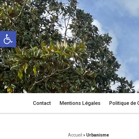
Aller
au
Ouvrir la barre d’outils
contenu
Contact
Mentions Légales
Politique de 
Accueil
»
Urbanisme