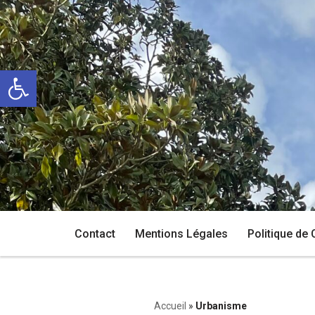
Aller
au
Ouvrir la barre d’outils
contenu
Contact
Mentions Légales
Politique de 
Accueil
»
Urbanisme