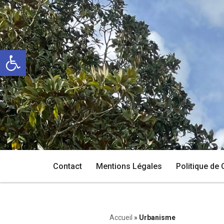
Aller
au
Ouvrir la barre d’outils
contenu
Contact
Mentions Légales
Politique de 
Accueil
»
Urbanisme