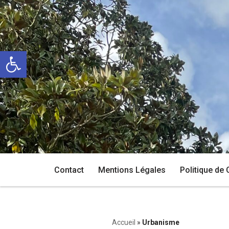
Aller
au
Ouvrir la barre d’outils
contenu
Contact
Mentions Légales
Politique de 
Accueil
»
Urbanisme