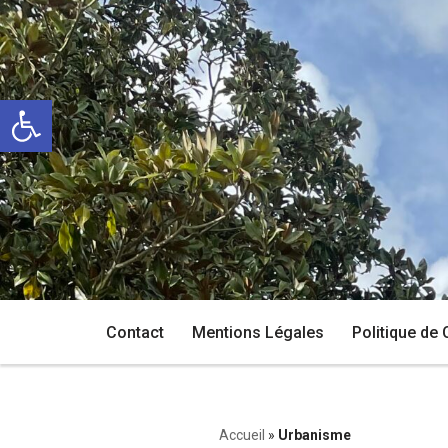
Aller
au
Ouvrir la barre d’outils
contenu
Contact
Mentions Légales
Politique de 
Accueil
»
Urbanisme