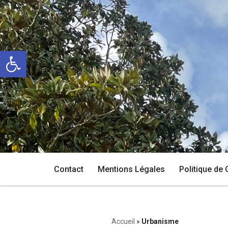
Aller
au
Ouvrir la barre d’outils
contenu
Contact
Mentions Légales
Politique de 
Accueil
»
Urbanisme