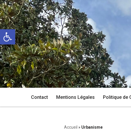
Aller
au
Ouvrir la barre d’outils
contenu
Contact
Mentions Légales
Politique de 
Accueil
»
Urbanisme