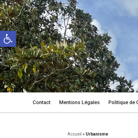
Aller
au
Ouvrir la barre d’outils
contenu
Contact
Mentions Légales
Politique de 
Accueil
»
Urbanisme