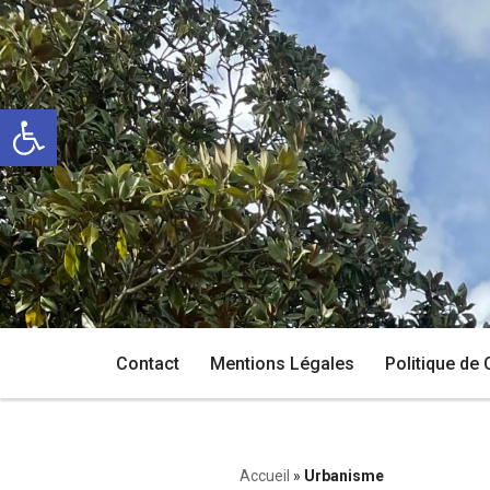
Aller
au
Ouvrir la barre d’outils
contenu
Contact
Mentions Légales
Politique de 
Accueil
»
Urbanisme