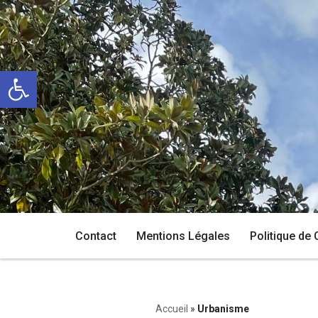
Aller
au
Ouvrir la barre d’outils
contenu
Contact
Mentions Légales
Politique de 
Accueil
»
Urbanisme