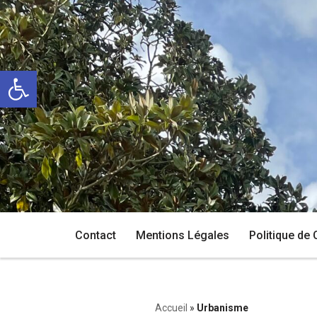
Aller
au
Ouvrir la barre d’outils
contenu
Contact
Mentions Légales
Politique de 
Accueil
»
Urbanisme