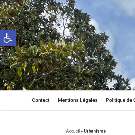
Aller
au
Ouvrir la barre d’outils
contenu
Contact
Mentions Légales
Politique de 
Accueil
»
Urbanisme