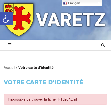
Français
VARETZ
Ouvrir la barre d’outils
Aller
au
contenu
Accueil
»
Votre carte d’identité
VOTRE CARTE D’IDENTITÉ
Impossible de trouver la fiche : F15204.xml