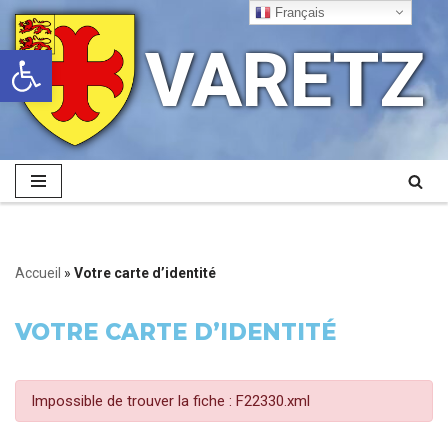
Français
VARETZ
Ouvrir la barre d’outils
Aller
au
contenu
Accueil
»
Votre carte d’identité
VOTRE CARTE D’IDENTITÉ
Impossible de trouver la fiche : F22330.xml