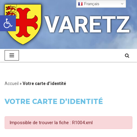
Français
VARETZ
Ouvrir la barre d’outils
Aller
au
contenu
Accueil
»
Votre carte d’identité
VOTRE CARTE D’IDENTITÉ
Impossible de trouver la fiche : R1004.xml