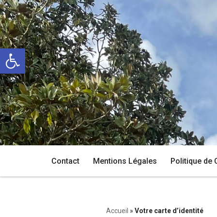
Aller
au
Ouvrir la barre d’outils
contenu
Contact
Mentions Légales
Politique de 
Accueil
»
Votre carte d’identité