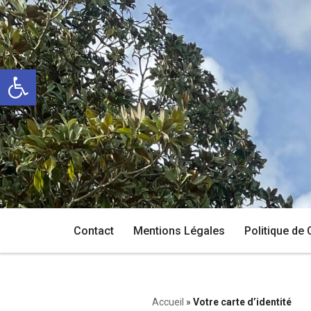
Aller
au
Ouvrir la barre d’outils
contenu
Contact
Mentions Légales
Politique de 
Accueil
»
Votre carte d’identité