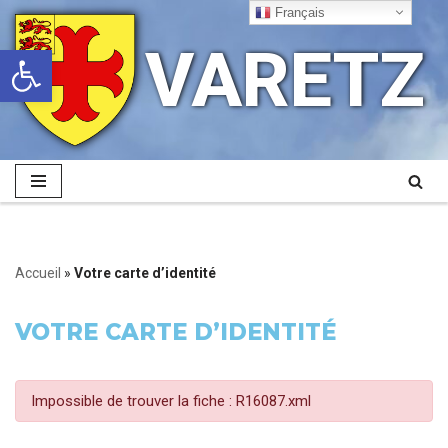
Français
VARETZ
Ouvrir la barre d’outils
Aller
au
contenu
Accueil
»
Votre carte d’identité
VOTRE CARTE D’IDENTITÉ
Impossible de trouver la fiche : R16087.xml