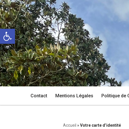
Aller
au
Ouvrir la barre d’outils
contenu
Contact
Mentions Légales
Politique de 
Accueil
»
Votre carte d’identité