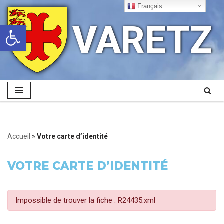
Français
VARETZ
Ouvrir la barre d’outils
Aller
au
contenu
Accueil
»
Votre carte d’identité
VOTRE CARTE D’IDENTITÉ
Impossible de trouver la fiche : R24435.xml