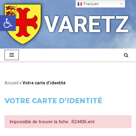
Français
VARETZ
Ouvrir la barre d’outils
Aller
au
contenu
Accueil
»
Votre carte d’identité
VOTRE CARTE D’IDENTITÉ
Impossible de trouver la fiche : R24436.xml