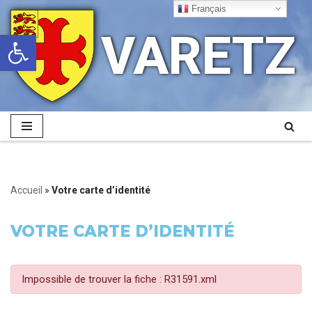
Français
VARETZ
Ouvrir la barre d’outils
Aller
au
contenu
Accueil
»
Votre carte d’identité
VOTRE CARTE D’IDENTITÉ
Impossible de trouver la fiche : R31591.xml