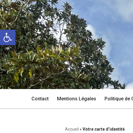
Aller
au
Ouvrir la barre d’outils
contenu
Contact
Mentions Légales
Politique de 
Accueil
»
Votre carte d’identité