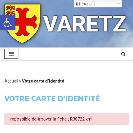
Français
VARETZ
Ouvrir la barre d’outils
Aller
au
contenu
Accueil
»
Votre carte d’identité
VOTRE CARTE D’IDENTITÉ
Impossible de trouver la fiche : R38722.xml