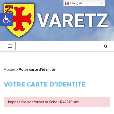
Français
VARETZ
Ouvrir la barre d’outils
Aller
au
contenu
Accueil
»
Votre carte d’identité
VOTRE CARTE D’IDENTITÉ
Impossible de trouver la fiche : R42218.xml