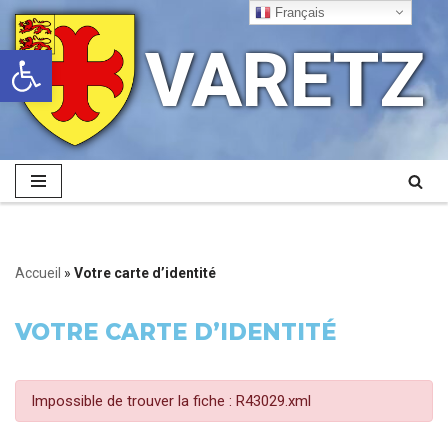
Français
VARETZ
Ouvrir la barre d’outils
Aller
au
contenu
Accueil
»
Votre carte d’identité
VOTRE CARTE D’IDENTITÉ
Impossible de trouver la fiche : R43029.xml