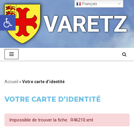
Français
VARETZ
Ouvrir la barre d’outils
Aller
au
contenu
Accueil
»
Votre carte d’identité
VOTRE CARTE D’IDENTITÉ
Impossible de trouver la fiche : R46210.xml