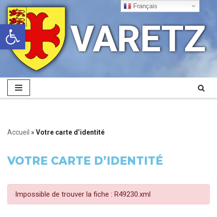
Français
VARETZ
Ouvrir la barre d’outils
Aller
au
contenu
Accueil
»
Votre carte d’identité
VOTRE CARTE D’IDENTITÉ
Impossible de trouver la fiche : R49230.xml