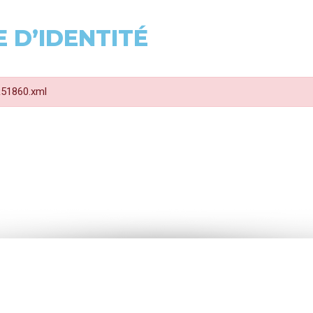
 D’IDENTITÉ
 R51860.xml