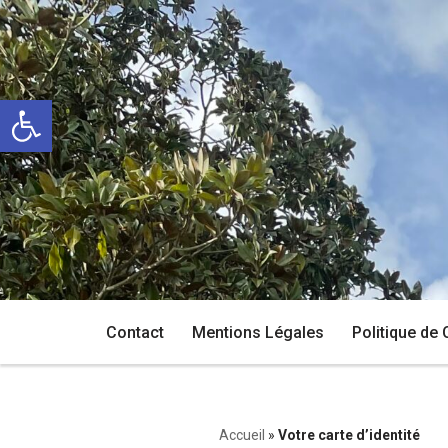
Aller
au
Ouvrir la barre d’outils
contenu
Contact
Mentions Légales
Politique de 
Accueil
»
Votre carte d’identité