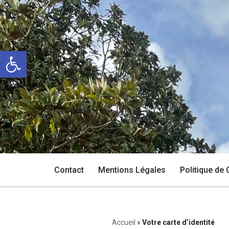
Aller
au
Ouvrir la barre d’outils
contenu
Contact
Mentions Légales
Politique de 
Accueil
»
Votre carte d’identité