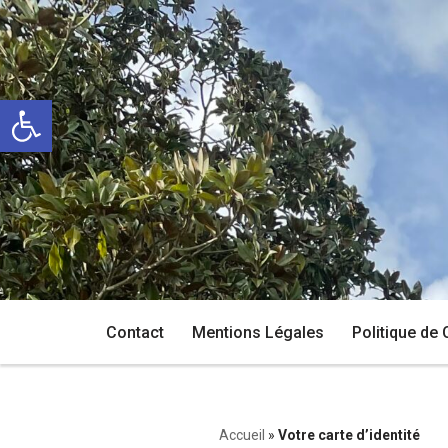
Aller
au
Ouvrir la barre d’outils
contenu
Contact
Mentions Légales
Politique de 
Accueil
»
Votre carte d’identité