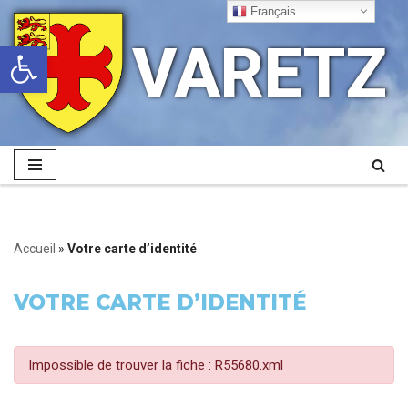
Français
VARETZ
Ouvrir la barre d’outils
Aller
au
contenu
Accueil
»
Votre carte d’identité
VOTRE CARTE D’IDENTITÉ
Impossible de trouver la fiche : R55680.xml