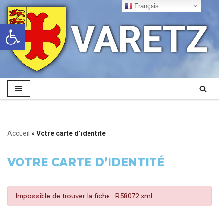
Français
VARETZ
Ouvrir la barre d’outils
Aller
au
contenu
Accueil
»
Votre carte d’identité
VOTRE CARTE D’IDENTITÉ
Impossible de trouver la fiche : R58072.xml