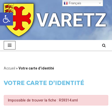
Français
VARETZ
Ouvrir la barre d’outils
Aller
au
contenu
Accueil
»
Votre carte d’identité
VOTRE CARTE D’IDENTITÉ
Impossible de trouver la fiche : R59314.xml