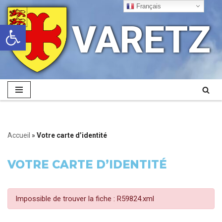
Français
VARETZ
Ouvrir la barre d’outils
Aller
au
contenu
Accueil
»
Votre carte d’identité
VOTRE CARTE D’IDENTITÉ
Impossible de trouver la fiche : R59824.xml